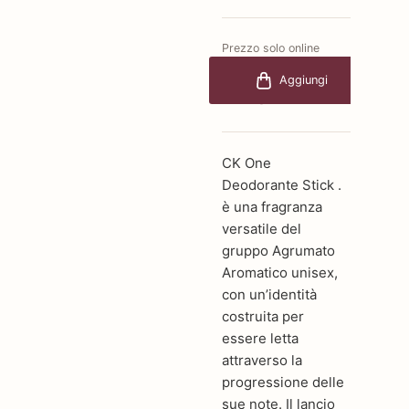
Prezzo solo online
€25,00
-40%
Aggiungi
€15,00
CK One
Deodorante Stick .
è una fragranza
versatile del
gruppo Agrumato
Aromatico unisex,
con un’identità
costruita per
essere letta
attraverso la
progressione delle
sue note. Il lancio