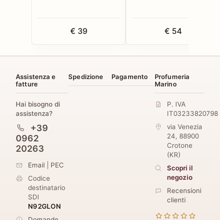
€ 39
€ 54
Assistenza e
Spedizione
Pagamento
Profumeria
fatture
Marino
Hai bisogno di
P. IVA
assistenza?
IT03233820798
+39
via Venezia
24
,
88900
0962
Crotone
20263
(
KR
)
Email
|
PEC
Scopri il
negozio
Codice
destinatario
Recensioni
SDI
clienti
N92GLON
Domande