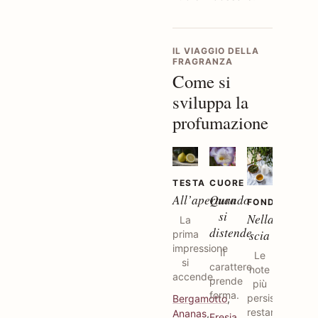
IL VIAGGIO DELLA
FRAGRANZA
Come si
sviluppa la
profumazione
TESTA
CUORE
All’apertura
Quando
FONDO
si
Nella
La
distende
scia
prima
impressione
Il
Le
si
carattere
note
accende.
prende
più
forma.
persistenti
Bergamotto
,
restano.
Ananas
,
Fresia
,