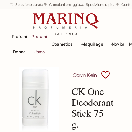
Selezione curata
Campioni omaggio
Spedizione rapida
Confe
DAL 1984
Profumi
Profumi
Cosmetica
Maquillage
Novità
M
Donna
Uomo
Scopri i prodotti Calvin
CK One
Deodorante
Stick 75
g.