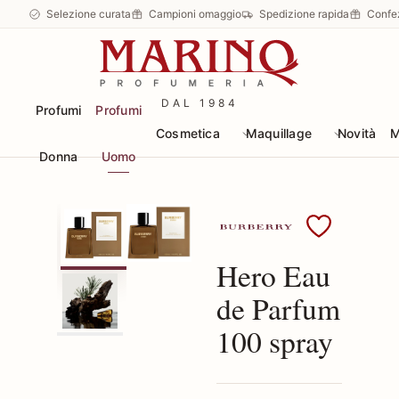
Selezione curata
Campioni omaggio
Spedizione rapida
Confe
DAL 1984
Profumi
Profumi
Cosmetica
Maquillage
Novità
M
Donna
Uomo
Scopri i prodotti Burbe
Hero Eau
de Parfum
100 spray