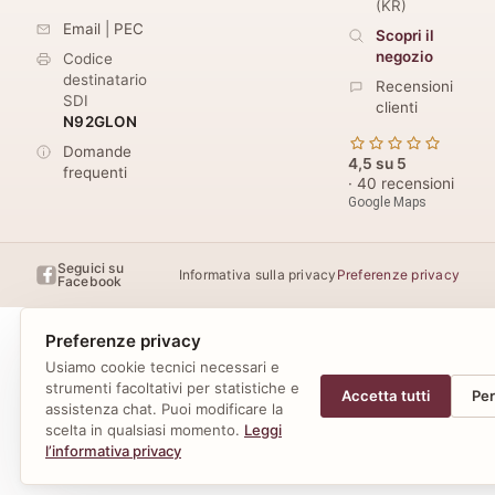
(
KR
)
Email
|
PEC
Scopri il
negozio
Codice
destinatario
Recensioni
SDI
clienti
N92GLON
Domande
4,5 su 5
frequenti
· 40 recensioni
Google Maps
Seguici su
Informativa sulla privacy
Preferenze privacy
Facebook
Preferenze privacy
Usiamo cookie tecnici necessari e
strumenti facoltativi per statistiche e
Accetta tutti
Per
assistenza chat. Puoi modificare la
scelta in qualsiasi momento.
Leggi
l’informativa privacy