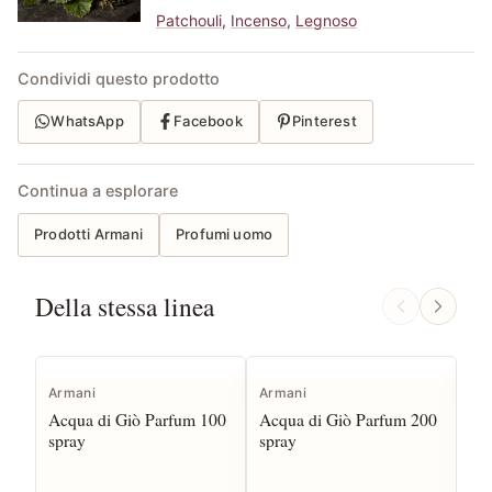
Patchouli
,
Incenso
,
Legnoso
Condividi questo prodotto
WhatsApp
Facebook
Pinterest
Continua a esplorare
Prodotti Armani
Profumi uomo
Della stessa linea
Armani
Armani
Ar
Acqua di Giò Parfum 100
Acqua di Giò Parfum 200
Ac
spray
spray
sp