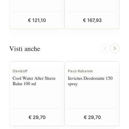
€ 121,10
€ 167,93
Visti anche
I
Davidoff
Paco Rabanne
Pa
Cool Water After Shave
Invictus Deodorante 150
1 M
Balm 100 ml
spray
€ 29,70
€ 29,70