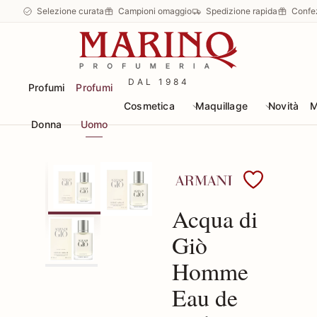
Selezione curata
Campioni omaggio
Spedizione rapida
Confe
DAL 1984
Profumi
Profumi
Cosmetica
Maquillage
Novità
M
Donna
Uomo
Scopri i prodotti Arman
Acqua di
Giò
Homme
Eau de