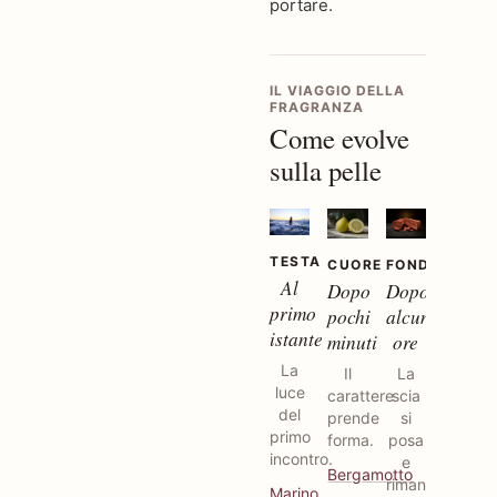
portare.
IL VIAGGIO DELLA
FRAGRANZA
Come evolve
sulla pelle
TESTA
CUORE
FONDO
Al
Dopo
Dopo
primo
pochi
alcune
istante
minuti
ore
La
Il
La
luce
carattere
scia
del
prende
si
primo
forma.
posa
incontro.
e
Bergamotto
rimane.
Marino