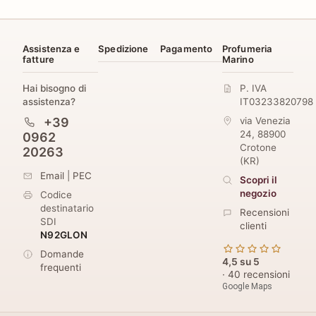
Assistenza e
Spedizione
Pagamento
Profumeria
fatture
Marino
Hai bisogno di
P. IVA
assistenza?
IT03233820798
+39
via Venezia
24
,
88900
0962
Crotone
20263
(
KR
)
Email
|
PEC
Scopri il
negozio
Codice
destinatario
Recensioni
SDI
clienti
N92GLON
Domande
4,5 su 5
frequenti
· 40 recensioni
Google Maps