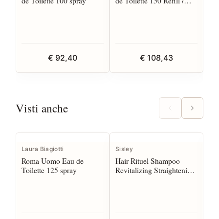
de Toilette 100 spray
de Toilette 150 Refill /
de 
Recharge
€ 92,40
€ 108,43
Visti anche
I
Laura Biagiotti
Sisley
Cli
Roma Uomo Eau de
Hair Rituel Shampoo
Ha
Toilette 125 spray
Revitalizing Straightening
Gif
n.3 200 ml